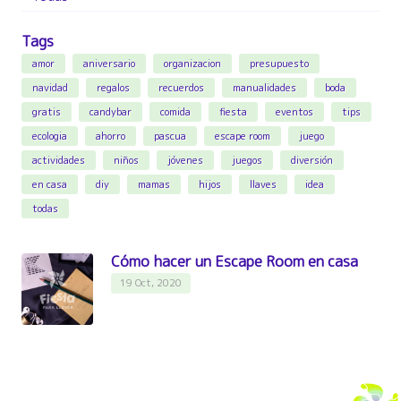
Tags
amor
aniversario
organizacion
presupuesto
navidad
regalos
recuerdos
manualidades
boda
gratis
candybar
comida
fiesta
eventos
tips
ecologia
ahorro
pascua
escape room
juego
actividades
niños
jóvenes
juegos
diversión
en casa
diy
mamas
hijos
llaves
idea
todas
Cómo hacer un Escape Room en casa
19 Oct, 2020