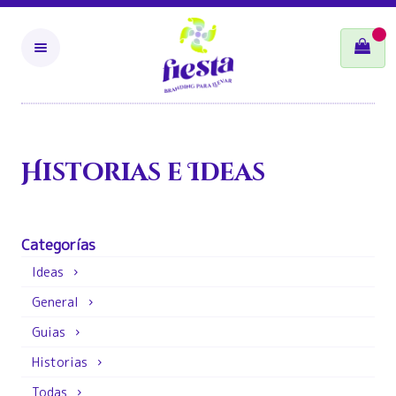
INICIO
COLECCIÓN
HISTORIAS E IDEAS
MI MOTIVACIÓN
Historias e Ideas
Categorías
Ideas
General
Guias
Historias
Todas