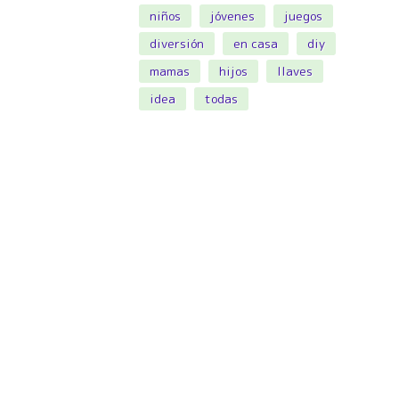
niños
jóvenes
juegos
diversión
en casa
diy
mamas
hijos
llaves
idea
todas