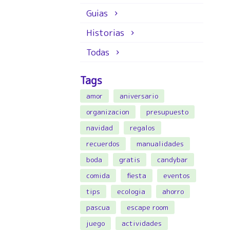
Guias
Historias
Todas
Tags
amor
aniversario
organizacion
presupuesto
navidad
regalos
recuerdos
manualidades
boda
gratis
candybar
comida
fiesta
eventos
tips
ecologia
ahorro
pascua
escape room
juego
actividades