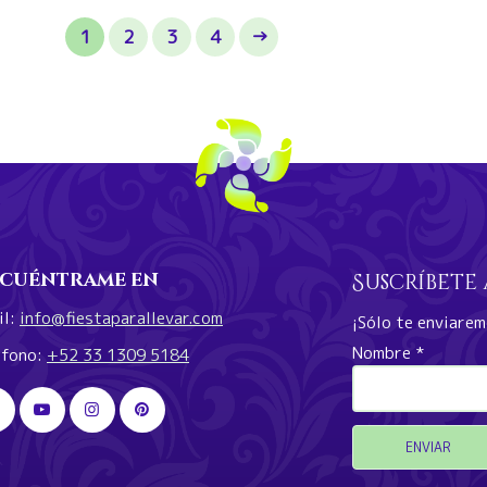
1
2
3
4
→
cuéntrame en
Suscríbete
il:
info@fiestaparallevar.com
¡Sólo te enviare
Nombre
*
éfono:
+52 33 1309 5184